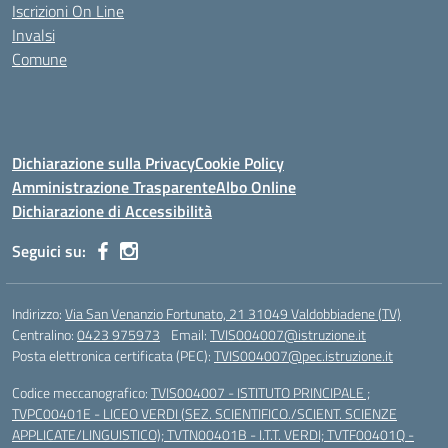
Iscrizioni On Line
Invalsi
Comune
Dichiarazione sulla Privacy
Cookie Policy
Amministrazione Trasparente
Albo Online
Dichiarazione di Accessibilità
Seguici su:
Indirizzo:
Via San Venanzio Fortunato, 21 31049 Valdobbiadene (TV)
Centralino:
0423 975973
Email:
TVIS004007@istruzione.it
Posta elettronica certificata (PEC):
TVIS004007@pec.istruzione.it
Codice meccanografico:
TVIS004007 - ISTITUTO PRINCIPALE ;
TVPC00401E - LICEO VERDI (SEZ. SCIENTIFICO./SCIENT. SCIENZE
APPLICATE/LINGUISTICO); TVTN00401B - I.T.T. VERDI; TVTF00401Q -