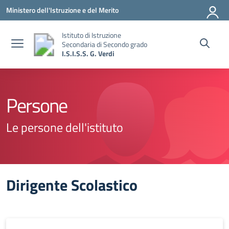
Vai ai contenuti
Vai al menu di navigazione
Vai al footer
Ministero dell'Istruzione e del Merito
Istituto di Istruzione
Secondaria di Secondo grado
I.S.I.S.S. G. Verdi
Persone
Le persone dell'istituto
Dirigente Scolastico