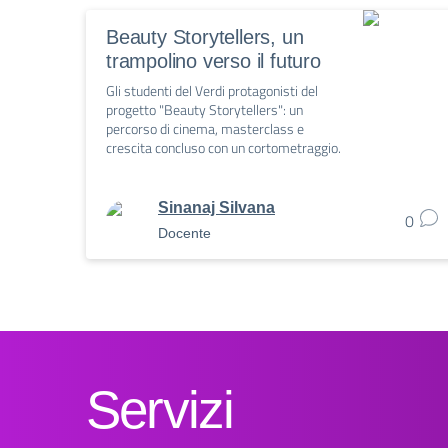
Beauty Storytellers, un
trampolino verso il futuro
Gli studenti del Verdi protagonisti del
progetto "Beauty Storytellers": un
percorso di cinema, masterclass e
crescita concluso con un cortometraggio.
Sinanaj Silvana
0
Docente
Servizi