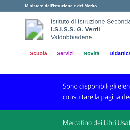
Vai ai contenuti
Vai al menu di navigazione
Vai al footer
Ministero dell'Istruzione e del Merito
Istituto di Istruzione Secon
I.S.I.S.S. G. Verdi
Valdobbiadene
Scuola
Servizi
Novità
Didattic
Sono disponibili gli elen
consultare la pagina de
Mercatino dei Libri Usat