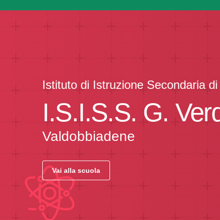
Istituto di Istruzione Secondaria 
I.S.I.S.S. G. Verd
Valdobbiadene
Vai alla scuola