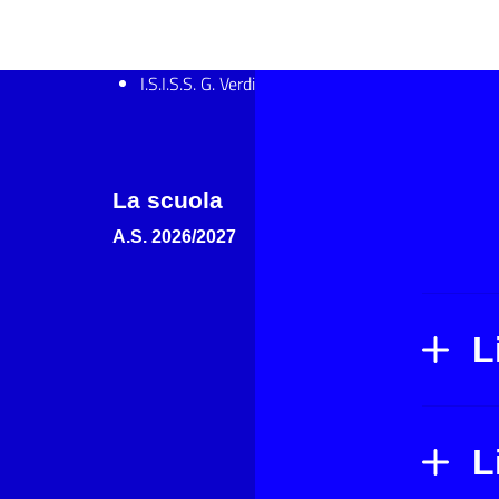
I.S.I.S.S. G. Verdi
La scuola
A.S. 2026/2027
L
L