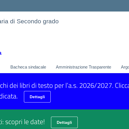
daria di Secondo grado
a
Bacheca sindacale
Amministrazione Trasparente
Argo
chi dei libri di testo per l’a.s. 2026/2027. Clic
dicata.
Dettagli
i: scopri le date!
Dettagli