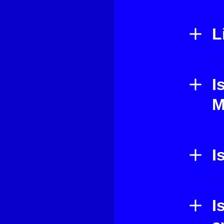
L
I
M
I
I