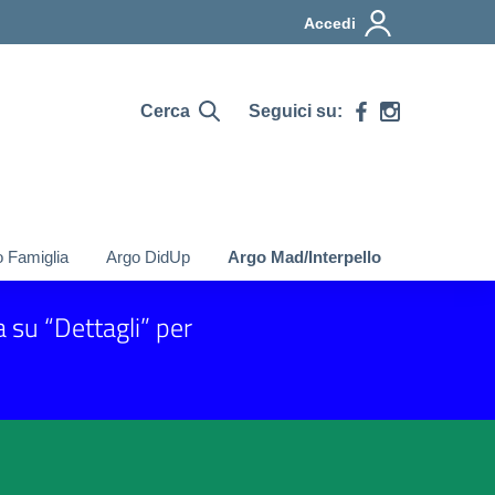
Accedi
Cerca
Seguici su:
 Famiglia
Argo DidUp
Argo Mad/Interpello
ca su “Dettagli” per