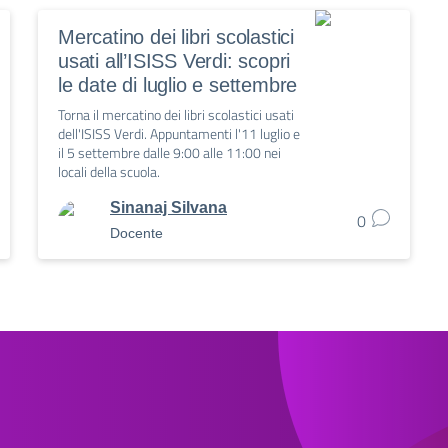
Mercatino dei libri scolastici
usati all’ISISS Verdi: scopri
le date di luglio e settembre
Torna il mercatino dei libri scolastici usati
dell'ISISS Verdi. Appuntamenti l'11 luglio e
il 5 settembre dalle 9:00 alle 11:00 nei
locali della scuola.
Sinanaj Silvana
0
Docente