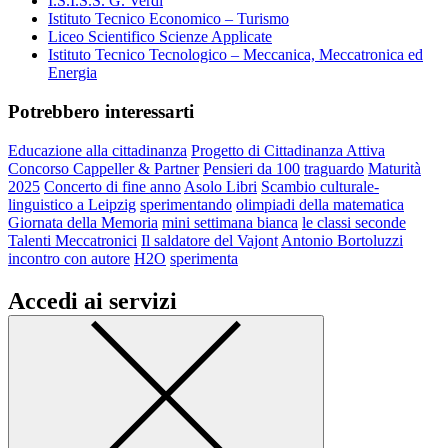
I.S.I.S.S. G. Verdi
Istituto Tecnico Economico – Turismo
Liceo Scientifico Scienze Applicate
Istituto Tecnico Tecnologico – Meccanica, Meccatronica ed
Energia
Potrebbero interessarti
Educazione alla cittadinanza
Progetto di Cittadinanza Attiva
Concorso Cappeller & Partner
Pensieri da 100
traguardo
Maturità
2025
Concerto di fine anno
Asolo Libri
Scambio culturale-
linguistico a Leipzig
sperimentando
olimpiadi della matematica
Giornata della Memoria
mini settimana bianca
le classi seconde
Talenti Meccatronici
Il saldatore del Vajont
Antonio Bortoluzzi
incontro con autore
H2O
sperimenta
Accedi ai servizi