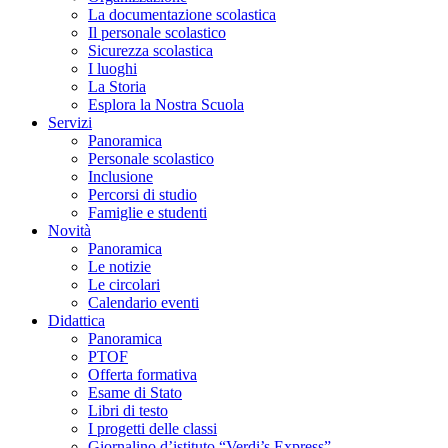
La documentazione scolastica
Il personale scolastico
Sicurezza scolastica
I luoghi
La Storia
Esplora la Nostra Scuola
Servizi
Panoramica
Personale scolastico
Inclusione
Percorsi di studio
Famiglie e studenti
Novità
Panoramica
Le notizie
Le circolari
Calendario eventi
Didattica
Panoramica
PTOF
Offerta formativa
Esame di Stato
Libri di testo
I progetti delle classi
Giornalino d’istituto “Verdi’s Express”