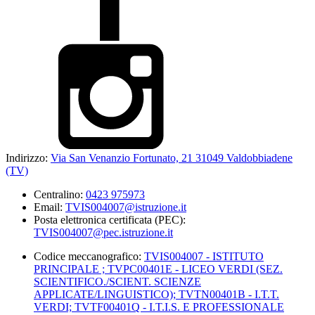
Indirizzo:
Via San Venanzio Fortunato, 21 31049 Valdobbiadene
(TV)
Centralino:
0423 975973
Email:
TVIS004007@istruzione.it
Posta elettronica certificata (PEC):
TVIS004007@pec.istruzione.it
Codice meccanografico:
TVIS004007 - ISTITUTO
PRINCIPALE ; TVPC00401E - LICEO VERDI (SEZ.
SCIENTIFICO./SCIENT. SCIENZE
APPLICATE/LINGUISTICO); TVTN00401B - I.T.T.
VERDI; TVTF00401Q - I.T.I.S. E PROFESSIONALE