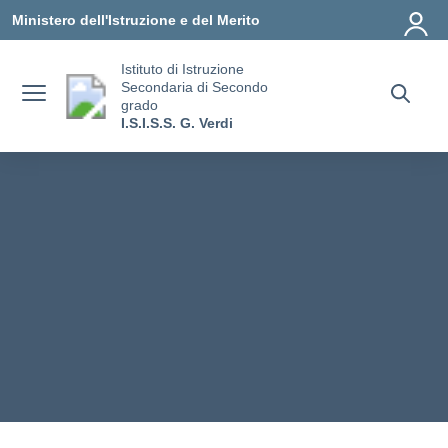
Vai ai contenuti
Vai al menu di navigazione
Vai al footer
Ministero dell'Istruzione e del Merito
Istituto di Istruzione
Secondaria di Secondo
grado
I.S.I.S.S. G. Verdi