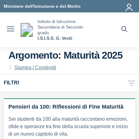
Vai ai contenuti
Vai al menu di navigazione
Vai al footer
Ministero dell'Istruzione e del Merito
Istituto di Istruzione
Secondaria di Secondo
grado
I.S.I.S.S. G. Verdi
Argomento: Maturità 2025
Stampa / Condividi
FILTRI
Pensieri da 100: Riflessioni di Fine Maturità
Sei studenti da 100 alla maturità raccontano emozioni,
sfide e speranze tra fine della scuola superiore e inizio
di un nuovo capitolo di vita.