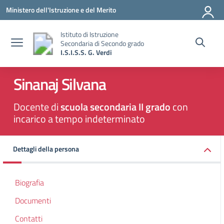
Vai ai contenuti
Vai al menu di navigazione
Vai al footer
Ministero dell'Istruzione e del Merito
Istituto di Istruzione
Secondaria di Secondo grado
I.S.I.S.S. G. Verdi
Sinanaj Silvana
Docente di
scuola secondaria II grado
con
incarico a tempo indeterminato
Dettagli della persona
Biografia
Documenti
Contatti