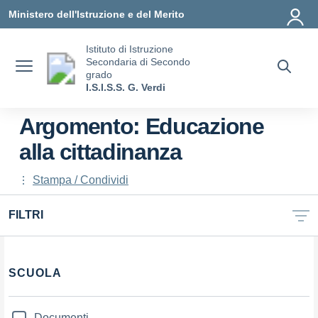
Vai ai contenuti
Vai al menu di navigazione
Vai al footer
Ministero dell'Istruzione e del Merito
Istituto di Istruzione
Secondaria di Secondo
grado
I.S.I.S.S. G. Verdi
Argomento: Educazione
alla cittadinanza
Stampa / Condividi
FILTRI
SCUOLA
Documenti