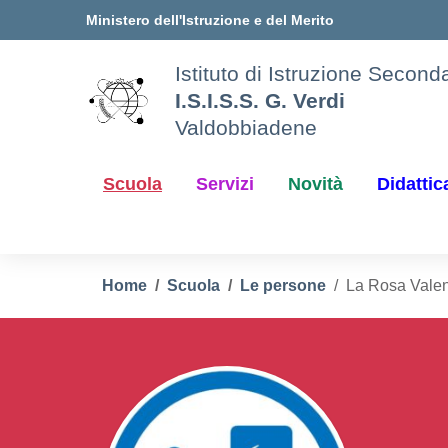
Vai ai contenuti
Vai al menu di navigazione
Vai al footer
Ministero dell'Istruzione e del Merito
Istituto di Istruzione Secon
I.S.I.S.S. G. Verdi
Valdobbiadene
Scuola
Servizi
Novità
Didattic
Home
Scuola
Le persone
La Rosa Valen