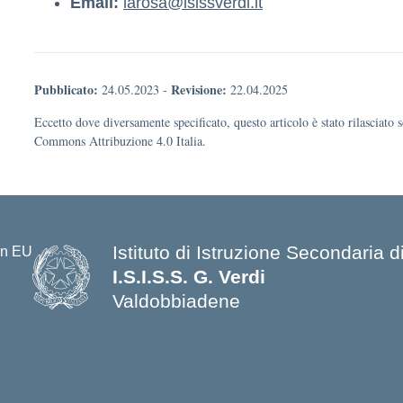
Email:
larosa@isissverdi.it
Pubblicato:
Revisione:
24.05.2023
-
22.04.2025
Eccetto dove diversamente specificato, questo articolo è stato rilasciato 
Commons Attribuzione 4.0 Italia.
Istituto di Istruzione Secondaria
I.S.I.S.S. G. Verdi
Valdobbiadene