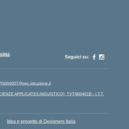
ilità
Seguici su:
IS004007@pec.istruzione.it
CIENZE APPLICATE/LINGUISTICO); TVTN00401B - I.T.T.
Idea e progetto di Designers Italia