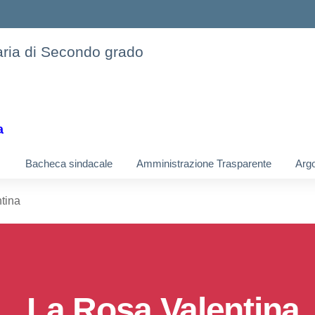
daria di Secondo grado
a
Bacheca sindacale
Amministrazione Trasparente
Argo
tina
La Rosa Valentina