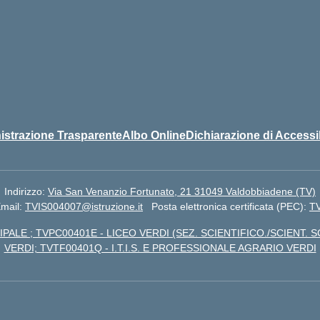
strazione Trasparente
Albo Online
Dichiarazione di Accessib
Indirizzo:
Via San Venanzio Fortunato, 21 31049 Valdobbiadene (TV)
mail:
TVIS004007@istruzione.it
Posta elettronica certificata (PEC):
TV
IPALE ; TVPC00401E - LICEO VERDI (SEZ. SCIENTIFICO./SCIENT. S
VERDI; TVTF00401Q - I.T.I.S. E PROFESSIONALE AGRARIO VERDI