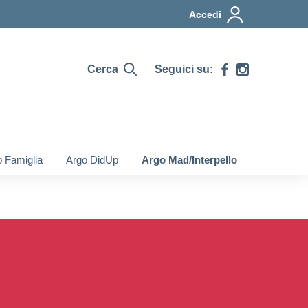
Accedi
Cerca
Seguici su:
 Famiglia
Argo DidUp
Argo Mad/Interpello