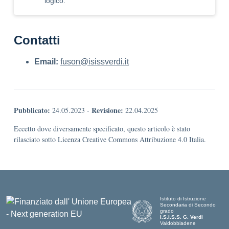
logico.
Contatti
Email:
fuson@isissverdi.it
Pubblicato:
Revisione:
24.05.2023
-
22.04.2025
Eccetto dove diversamente specificato, questo articolo è stato
rilasciato sotto Licenza Creative Commons Attribuzione 4.0 Italia.
Istituto di Istruzione
Secondaria di Secondo
grado
I.S.I.S.S. G. Verdi
Valdobbiadene