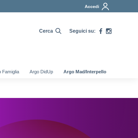
Accedi
Cerca
Seguici su:
 Famiglia
Argo DidUp
Argo Mad/Interpello