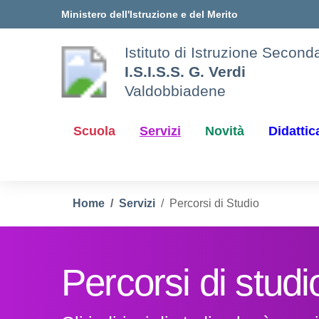
Vai ai contenuti
Vai al menu di navigazione
Vai al footer
Ministero dell'Istruzione e del Merito
Istituto di Istruzione Secon
I.S.I.S.S. G. Verdi
Valdobbiadene
Scuola
Servizi
Novità
Didattic
Home
Servizi
Percorsi di Studio
Percorsi di studi