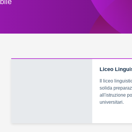
bile
Liceo Lingui
Il liceo linguis
solida preparaz
all'istruzione po
universitari.