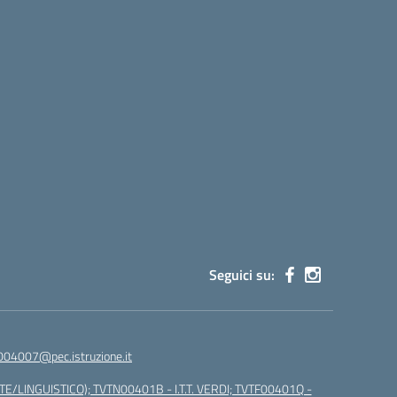
Seguici su:
004007@pec.istruzione.it
E/LINGUISTICO); TVTN00401B - I.T.T. VERDI; TVTF00401Q -