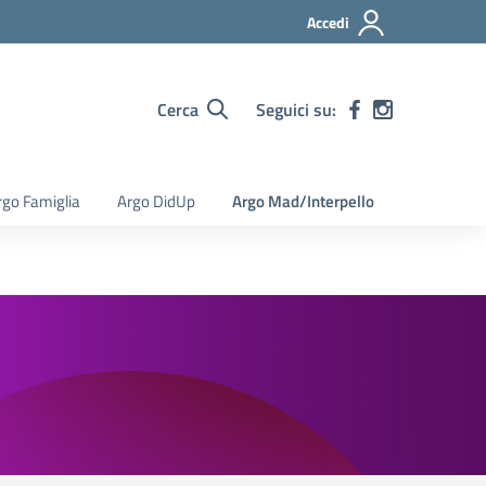
Accedi
Cerca
Seguici su:
rgo Famiglia
Argo DidUp
Argo Mad/Interpello