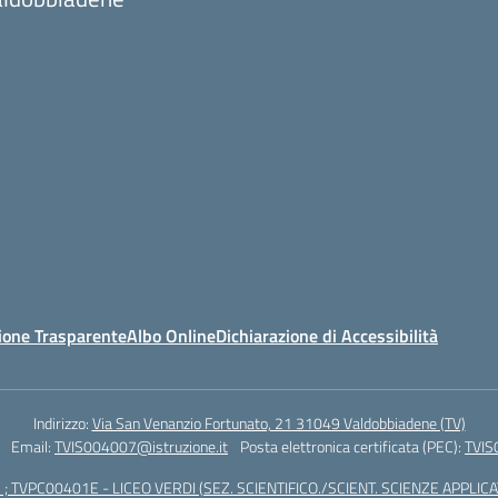
ione Trasparente
Albo Online
Dichiarazione di Accessibilità
Indirizzo:
Via San Venanzio Fortunato, 21 31049 Valdobbiadene (TV)
Email:
TVIS004007@istruzione.it
Posta elettronica certificata (PEC):
TVIS
; TVPC00401E - LICEO VERDI (SEZ. SCIENTIFICO./SCIENT. SCIENZE APPLICAT