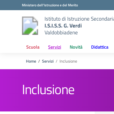
Vai ai contenuti
Vai al menu di navigazione
Vai al footer
Ministero dell'Istruzione e del Merito
Istituto di Istruzione Secondar
I.S.I.S.S. G. Verdi
Valdobbiadene
Scuola
Servizi
Novità
Didattica
Home
Servizi
Inclusione
Inclusione