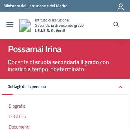
Vai ai contenuti
Vai al menu di navigazione
Vai al footer
Ministero dell'Istruzione e del Merito
Istituto di Istruzione
Secondaria di Secondo grado
I.S.I.S.S. G. Verdi
Possamai Irina
Docente di
scuola secondaria II grado
con
incarico a tempo indeterminato
Dettagli della persona
Biografia
Didattica
Documenti