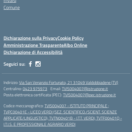
Invalsi
Comune
Dichiarazione sulla Privacy
Cookie Policy
Amministrazione Trasparente
Albo Online
Dichiarazione di Accessibilità
Seguici su:
Indirizzo:
Via San Venanzio Fortunato, 21 31049 Valdobbiadene (TV)
Centralino:
0423 975973
Email:
TVIS004007@istruzione.it
Posta elettronica certificata (PEC):
TVIS004007@pec.istruzione.it
Codice meccanografico:
TVIS004007 - ISTITUTO PRINCIPALE ;
TVPC00401E - LICEO VERDI (SEZ. SCIENTIFICO./SCIENT. SCIENZE
APPLICATE/LINGUISTICO); TVTN00401B - I.T.T. VERDI; TVTF00401Q -
I.T.I.S. E PROFESSIONALE AGRARIO VERDI