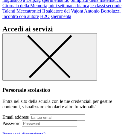
linguistico a Leipzig
sperimentando
olimpiadi della matematica
Giornata della Memoria
mini settimana bianca
le classi seconde
Talenti Meccatronici
Il saldatore del Vajont
Antonio Bortoluzzi
incontro con autore
H2O
sperimenta
Accedi ai servizi
Personale scolastico
Entra nel sito della scuola con le tue credenziali per gestire
contenuti, visualizzare circolari e altre funzionalità.
Email address
Password