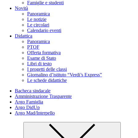
Famiglie e studenti
Novità
Panoramica
Le notizie
Le circolari
Calendario eventi
Didattica
Panoramica
PTOF
Offerta formativa
Esame di Stato
Libri di testo
I progetti delle classi
Giornalino d’istituto “Verdi’s Express”
Le schede didattiche
Bacheca sindacale
Amministrazione Trasparente
Argo Famiglia
Argo DidUp
Argo Mad/Interpello