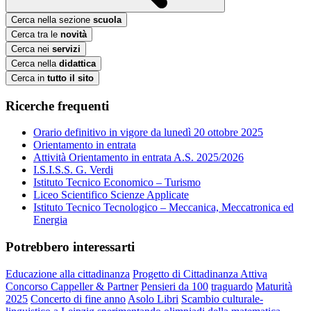
Cerca nella sezione
scuola
Cerca tra le
novità
Cerca nei
servizi
Cerca nella
didattica
Cerca in
tutto il sito
Ricerche frequenti
Orario definitivo in vigore da lunedì 20 ottobre 2025
Orientamento in entrata
Attività Orientamento in entrata A.S. 2025/2026
I.S.I.S.S. G. Verdi
Istituto Tecnico Economico – Turismo
Liceo Scientifico Scienze Applicate
Istituto Tecnico Tecnologico – Meccanica, Meccatronica ed
Energia
Potrebbero interessarti
Educazione alla cittadinanza
Progetto di Cittadinanza Attiva
Concorso Cappeller & Partner
Pensieri da 100
traguardo
Maturità
2025
Concerto di fine anno
Asolo Libri
Scambio culturale-