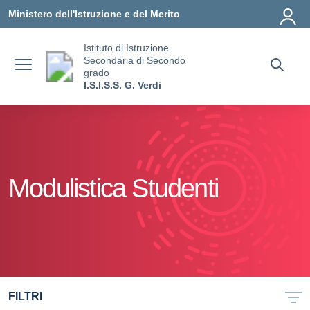
Vai ai contenuti
Vai al menu di navigazione
Vai al footer
Ministero dell'Istruzione e del Merito
Istituto di Istruzione
Secondaria di Secondo
grado
I.S.I.S.S. G. Verdi
Modulistica Studenti
FILTRI