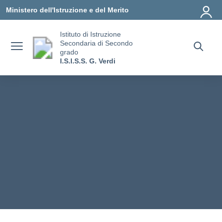
Vai ai contenuti
Vai al menu di navigazione
Vai al footer
Ministero dell'Istruzione e del Merito
Istituto di Istruzione
Secondaria di Secondo
grado
I.S.I.S.S. G. Verdi