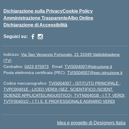
Dichiarazione sulla Privacy
Cookie Policy
Amministrazione Trasparente
Albo Online
Dichiarazione di Accessibilità
Seguici su:
Indirizzo:
Via San Venanzio Fortunato, 21 31049 Valdobbiadene
(TV)
Centralino:
0423 975973
Email:
TVIS004007@istruzione.it
Posta elettronica certificata (PEC):
TVIS004007@pec.istruzione.it
Codice meccanografico:
TVIS004007 - ISTITUTO PRINCIPALE ;
TVPC00401E - LICEO VERDI (SEZ. SCIENTIFICO./SCIENT.
SCIENZE APPLICATE/LINGUISTICO); TVTN00401B - I.T.T. VERDI;
TVTF00401Q - I.T.I.S. E PROFESSIONALE AGRARIO VERDI
Idea e progetto di Designers Italia