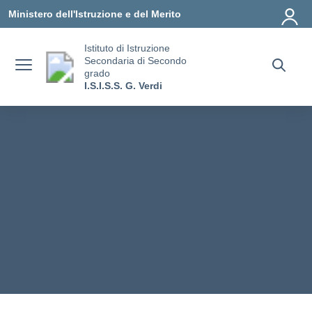
Vai ai contenuti
Vai al menu di navigazione
Vai al footer
Ministero dell'Istruzione e del Merito
Istituto di Istruzione
Secondaria di Secondo
grado
I.S.I.S.S. G. Verdi