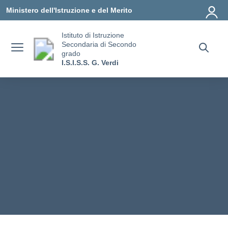
Vai ai contenuti
Vai al menu di navigazione
Vai al footer
Ministero dell'Istruzione e del Merito
Istituto di Istruzione
Secondaria di Secondo
grado
I.S.I.S.S. G. Verdi