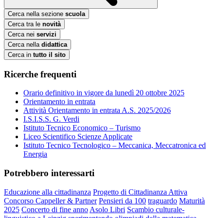
Cerca nella sezione
scuola
Cerca tra le
novità
Cerca nei
servizi
Cerca nella
didattica
Cerca in
tutto il sito
Ricerche frequenti
Orario definitivo in vigore da lunedì 20 ottobre 2025
Orientamento in entrata
Attività Orientamento in entrata A.S. 2025/2026
I.S.I.S.S. G. Verdi
Istituto Tecnico Economico – Turismo
Liceo Scientifico Scienze Applicate
Istituto Tecnico Tecnologico – Meccanica, Meccatronica ed
Energia
Potrebbero interessarti
Educazione alla cittadinanza
Progetto di Cittadinanza Attiva
Concorso Cappeller & Partner
Pensieri da 100
traguardo
Maturità
2025
Concerto di fine anno
Asolo Libri
Scambio culturale-