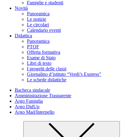
Famiglie e studenti
Novità
Panoramica
Le notizie
Le circolari
Calendario eventi
Didattica
Panoramica
PTOF
Offerta formativa
Esame di Stato
Libri di testo
I progetti delle classi
Giornalino d’istituto “Verdi’s Express”
Le schede didattiche
Bacheca sindacale
Amministrazione Trasparente
Argo Famiglia
Argo DidUp
Argo Mad/Interpello