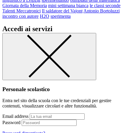
linguistico a Leipzig
sperimentando
olimpiadi della matematica
Giornata della Memoria
mini settimana bianca
le classi seconde
Talenti Meccatronici
Il saldatore del Vajont
Antonio Bortoluzzi
incontro con autore
H2O
sperimenta
Accedi ai servizi
Personale scolastico
Entra nel sito della scuola con le tue credenziali per gestire
contenuti, visualizzare circolari e altre funzionalità.
Email address
Password