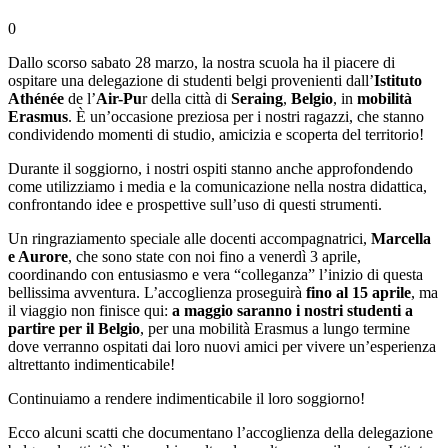
0
Dallo scorso sabato 28 marzo, la nostra scuola ha il piacere di
ospitare una delegazione di studenti belgi provenienti dall’
Istituto
Athénée
de l’
Air-Pu
r della città di
Seraing
,
Belgio
, in
mobilità
Erasmu
s
. È un’occasione preziosa per i nostri ragazzi, che stanno
condividendo momenti di studio, amicizia e scoperta del territorio!
Durante il soggiorno, i nostri ospiti stanno anche approfondendo
come utilizziamo i media e la comunicazione nella nostra didattica,
confrontando idee e prospettive sull’uso di questi strumenti.
Un ringraziamento speciale alle docenti accompagnatrici,
Marcella
e Aurore
, che sono state con noi fino a venerdì 3 aprile,
coordinando con entusiasmo e vera “colleganza” l’inizio di questa
bellissima avventura. L’accoglienza proseguirà
fino al 15 aprile
, ma
il viaggio non finisce qui:
a maggio saranno i nostri studenti a
partire per il Belgio
, per una mobilità Erasmus a lungo termine
dove verranno ospitati dai loro nuovi amici per vivere un’esperienza
altrettanto indimenticabile!
Continuiamo a rendere indimenticabile il loro soggiorno!
Ecco alcuni scatti che documentano l’accoglienza della delegazione