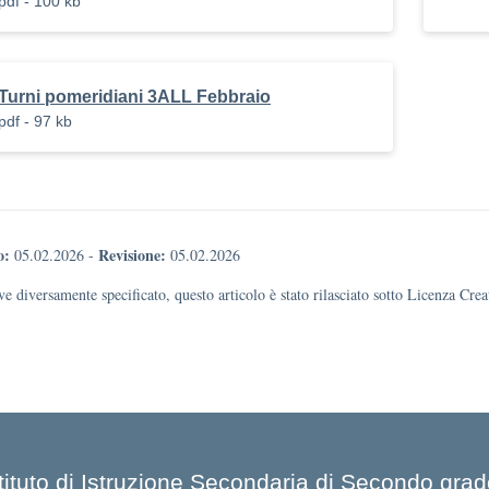
pdf - 100 kb
Turni pomeridiani 3ALL Febbraio
pdf - 97 kb
o:
Revisione:
05.02.2026
-
05.02.2026
e diversamente specificato, questo articolo è stato rilasciato sotto Licenza Cr
stituto di Istruzione Secondaria di Secondo gra