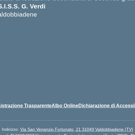
S.I.S.S. G. Verdi
aldobbiadene
strazione Trasparente
Albo Online
Dichiarazione di Accessib
Indirizzo:
Via San Venanzio Fortunato, 21 31049 Valdobbiadene (TV)