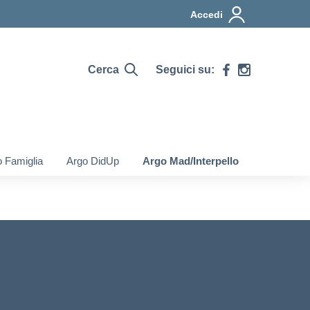
Accedi
Cerca
Seguici su:
 Famiglia
Argo DidUp
Argo Mad/Interpello