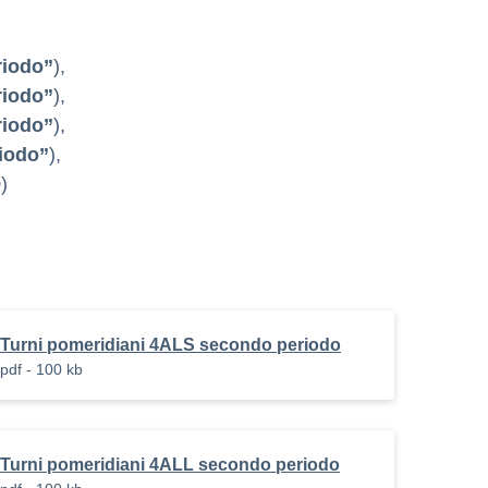
riodo”
),
riodo”
),
riodo”
),
iodo”
),
o
)
Turni pomeridiani 4ALS secondo periodo
pdf - 100 kb
Turni pomeridiani 4ALL secondo periodo