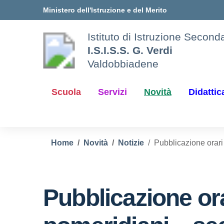
Vai ai contenuti
Vai al menu di navigazione
Vai al footer
Ministero dell'Istruzione e del Merito
Istituto di Istruzione Secon
I.S.I.S.S. G. Verdi
Valdobbiadene
Scuola
Servizi
Novità
Didattic
Home
Novità
Notizie
Pubblicazione orari
Pubblicazione or