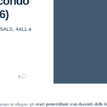
econdo
6)
, 5ALS, 4ALL e
0
orari pomeridiani (con docenti) delle l
icano in allegato gli