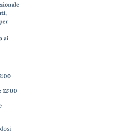
izionale
ati
,
 per
a ai
12:00
e 12:00
e
ndosi