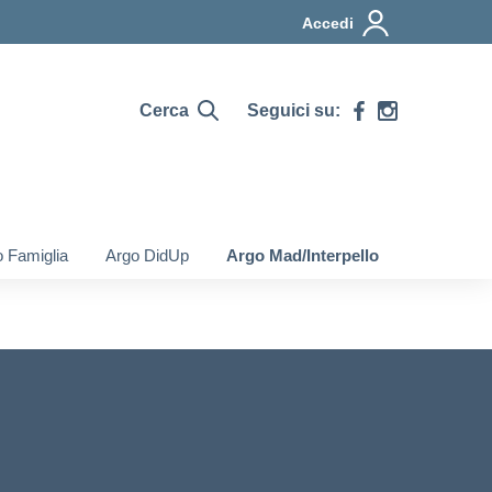
Accedi
Cerca
Seguici su:
 Famiglia
Argo DidUp
Argo Mad/Interpello