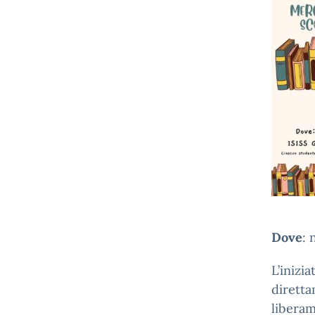
Dove
: 
L’inizia
dirett
liberam