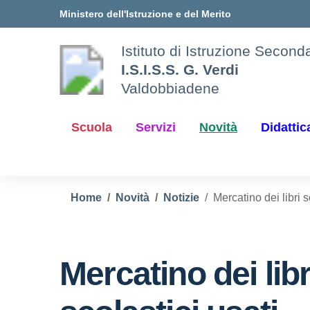
Vai ai contenuti
Vai al menu di navigazione
Vai al footer
Ministero dell'Istruzione e del Merito
Istituto di Istruzione Secon
I.S.I.S.S. G. Verdi
Valdobbiadene
Scuola
Servizi
Novità
Didattic
Home
Novità
Notizie
Mercatino dei libri 
Mercatino dei libr