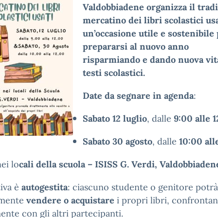
Valdobbiadene organizza il trad
mercatino dei libri scolastici us
un’occasione utile e sostenibile
prepararsi al nuovo anno
risparmiando e dando nuova vit
testi scolastici.
Date da segnare in agenda
:
Sabato 12 luglio
, dalle
9:00 alle 
Sabato 30 agosto
, dalle
10:00 all
nei lo
cali della scuola – ISISS G. Verdi, Valdobbiaden
tiva è
autogestita
: ciascuno studente o genitore potrà
amente
vendere o acquistare
i propri libri, confronta
ente con gli altri partecipanti.