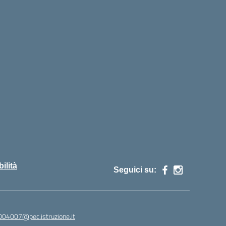
ilità
Seguici su:
004007@pec.istruzione.it