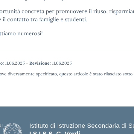
rtunità concreta per promuovere il riuso, risparmia
e il contatto tra famiglie e studenti.
ettiamo numerosi!
o:
11.06.2025
-
Revisione:
11.06.2025
ove diversamente specificato, questo articolo è stato rilasciato sott
Istituto di Istruzione Secondaria di
I.S.I.S.S. G. Verdi