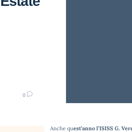
 Estate
0
Anche qu
est’anno l’ISISS G. Ver