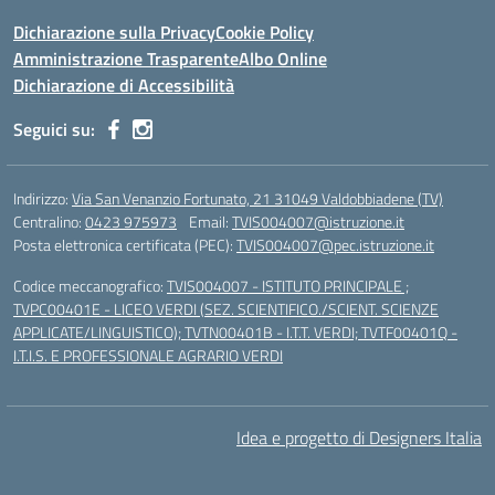
Dichiarazione sulla Privacy
Cookie Policy
Amministrazione Trasparente
Albo Online
Dichiarazione di Accessibilità
Seguici su:
Indirizzo:
Via San Venanzio Fortunato, 21 31049 Valdobbiadene (TV)
Centralino:
0423 975973
Email:
TVIS004007@istruzione.it
Posta elettronica certificata (PEC):
TVIS004007@pec.istruzione.it
Codice meccanografico:
TVIS004007 - ISTITUTO PRINCIPALE ;
TVPC00401E - LICEO VERDI (SEZ. SCIENTIFICO./SCIENT. SCIENZE
APPLICATE/LINGUISTICO); TVTN00401B - I.T.T. VERDI; TVTF00401Q -
I.T.I.S. E PROFESSIONALE AGRARIO VERDI
Idea e progetto di Designers Italia