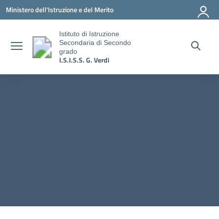
Vai ai contenuti
Vai al menu di navigazione
Vai al footer
Ministero dell'Istruzione e del Merito
Istituto di Istruzione
Secondaria di Secondo
grado
I.S.I.S.S. G. Verdi