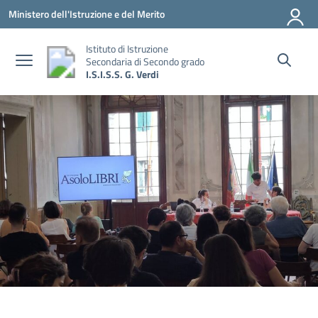
Vai ai contenuti
Vai al menu di navigazione
Vai al footer
Ministero dell'Istruzione e del Merito
Istituto di Istruzione
Secondaria di Secondo grado
I.S.I.S.S. G. Verdi