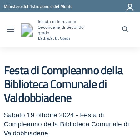
Vai ai contenuti
Vai al menu di navigazione
Vai al footer
Ministero dell'Istruzione e del Merito
Istituto di Istruzione
Secondaria di Secondo
grado
I.S.I.S.S. G. Verdi
Festa di Compleanno della
Biblioteca Comunale di
Valdobbiadene
Sabato 19 ottobre 2024 - Festa di
Compleanno della Biblioteca Comunale di
Valdobbiadene.