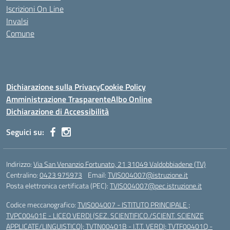
Iscrizioni On Line
Invalsi
Comune
Dichiarazione sulla Privacy
Cookie Policy
Amministrazione Trasparente
Albo Online
Dichiarazione di Accessibilità
Seguici su:
Indirizzo:
Via San Venanzio Fortunato, 21 31049 Valdobbiadene (TV)
Centralino:
0423 975973
Email:
TVIS004007@istruzione.it
Posta elettronica certificata (PEC):
TVIS004007@pec.istruzione.it
Codice meccanografico:
TVIS004007 - ISTITUTO PRINCIPALE ;
TVPC00401E - LICEO VERDI (SEZ. SCIENTIFICO./SCIENT. SCIENZE
APPLICATE/LINGUISTICO); TVTN00401B - I.T.T. VERDI; TVTF00401Q -