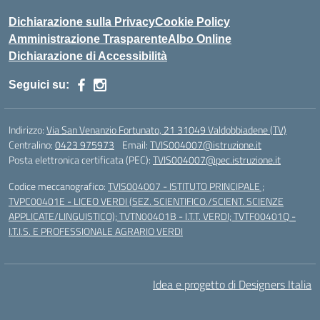
Dichiarazione sulla Privacy
Cookie Policy
Amministrazione Trasparente
Albo Online
Dichiarazione di Accessibilità
Seguici su:
Indirizzo:
Via San Venanzio Fortunato, 21 31049 Valdobbiadene (TV)
Centralino:
0423 975973
Email:
TVIS004007@istruzione.it
Posta elettronica certificata (PEC):
TVIS004007@pec.istruzione.it
Codice meccanografico:
TVIS004007 - ISTITUTO PRINCIPALE ;
TVPC00401E - LICEO VERDI (SEZ. SCIENTIFICO./SCIENT. SCIENZE
APPLICATE/LINGUISTICO); TVTN00401B - I.T.T. VERDI; TVTF00401Q -
I.T.I.S. E PROFESSIONALE AGRARIO VERDI
Idea e progetto di Designers Italia