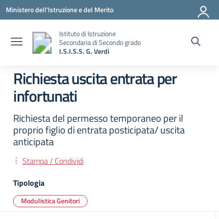
Vai ai contenuti
Vai al menu di navigazione
Vai al footer
Ministero dell'Istruzione e del Merito
Istituto di Istruzione
Secondaria di Secondo grado
I.S.I.S.S. G. Verdi
Richiesta uscita entrata per
infortunati
Richiesta del permesso temporaneo per il
proprio figlio di entrata posticipata/ uscita
anticipata
Stampa / Condividi
Tipologia
Modulistica Genitori