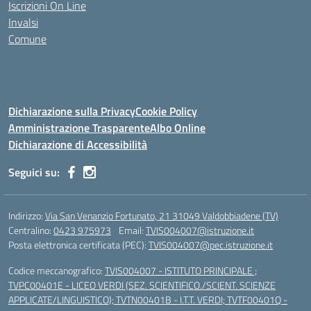
Iscrizioni On Line
Invalsi
Comune
Dichiarazione sulla Privacy
Cookie Policy
Amministrazione Trasparente
Albo Online
Dichiarazione di Accessibilità
Seguici su:
Indirizzo:
Via San Venanzio Fortunato, 21 31049 Valdobbiadene (TV)
Centralino:
0423 975973
Email:
TVIS004007@istruzione.it
Posta elettronica certificata (PEC):
TVIS004007@pec.istruzione.it
Codice meccanografico:
TVIS004007 - ISTITUTO PRINCIPALE ;
TVPC00401E - LICEO VERDI (SEZ. SCIENTIFICO./SCIENT. SCIENZE
APPLICATE/LINGUISTICO); TVTN00401B - I.T.T. VERDI; TVTF00401Q -