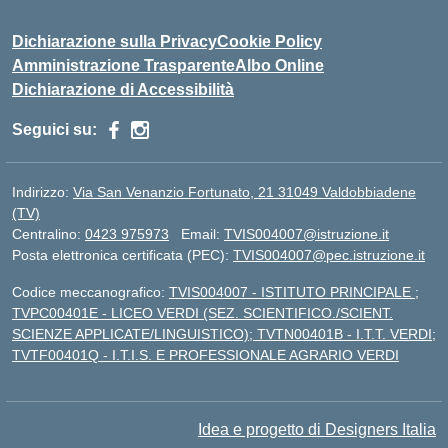
Dichiarazione sulla Privacy
Cookie Policy
Amministrazione Trasparente
Albo Online
Dichiarazione di Accessibilità
Seguici su:
Indirizzo:
Via San Venanzio Fortunato, 21 31049 Valdobbiadene
(TV)
Centralino:
0423 975973
Email:
TVIS004007@istruzione.it
Posta elettronica certificata (PEC):
TVIS004007@pec.istruzione.it
Codice meccanografico:
TVIS004007 - ISTITUTO PRINCIPALE ;
TVPC00401E - LICEO VERDI (SEZ. SCIENTIFICO./SCIENT.
SCIENZE APPLICATE/LINGUISTICO); TVTN00401B - I.T.T. VERDI;
TVTF00401Q - I.T.I.S. E PROFESSIONALE AGRARIO VERDI
Idea e progetto di Designers Italia