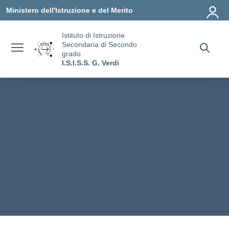
Vai ai contenuti
Vai al menu di navigazione
Vai al footer
Ministero dell'Istruzione e del Merito
Istituto di Istruzione
Secondaria di Secondo
grado
I.S.I.S.S. G. Verdi