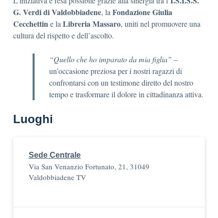
I.S.I.S.S.
L’iniziativa è resa possibile grazie alla sinergia tra l’
G. Verdi di Valdobbiadene
Fondazione Giulia
, la
Cecchettin
Libreria Massaro
e la
, uniti nel promuovere una
cultura del rispetto e dell’ascolto.
“Quello che ho imparato da mia figlia”
–
un’occasione preziosa per i nostri ragazzi di
confrontarsi con un testimone diretto del nostro
tempo e trasformare il dolore in cittadinanza attiva.
Luoghi
Sede Centrale
Via San Venanzio Fortunato, 21, 31049
Valdobbiadene TV