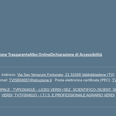
ione Trasparente
Albo Online
Dichiarazione di Accessibilità
Indirizzo:
Via San Venanzio Fortunato, 21 31049 Valdobbiadene (TV)
mail:
TVIS004007@istruzione.it
Posta elettronica certificata (PEC):
TV
IPALE ; TVPC00401E - LICEO VERDI (SEZ. SCIENTIFICO./SCIENT. S
VERDI; TVTF00401Q - I.T.I.S. E PROFESSIONALE AGRARIO VERDI