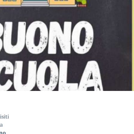
siti
la
ino