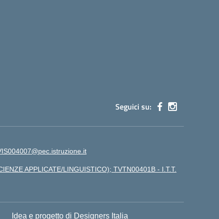
Seguici su:
IS004007@pec.istruzione.it
CIENZE APPLICATE/LINGUISTICO); TVTN00401B - I.T.T.
Idea e progetto di Designers Italia