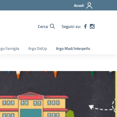
Accedi
Cerca
Seguici su:
rgo Famiglia
Argo DidUp
Argo Mad/Interpello