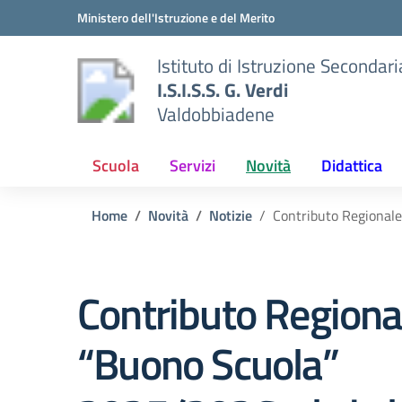
Vai ai contenuti
Vai al menu di navigazione
Vai al footer
Ministero dell'Istruzione e del Merito
Istituto di Istruzione Secondar
I.S.I.S.S. G. Verdi
Valdobbiadene
Scuola
Servizi
Novità
Didattica
Home
Novità
Notizie
Contributo Regional
Contributo Regiona
“Buono Scuola”