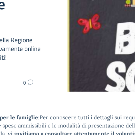
e
ella Regione
ivamente online
ti!
0
per le famiglie
:Per conoscere tutti i dettagli sui requi
le spese ammissibili e le modalità di presentazione del
da,
vi invitiamo a consultare attentamente il volant