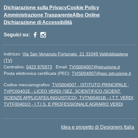
Dichiarazione sulla Privacy
Cookie Policy
Amministrazione Trasparente
Albo Online
Dichiarazione di Accessibilità
Seguici su:
Indirizzo:
Via San Venanzio Fortunato, 21 31049 Valdobbiadene
(TV)
Centralino:
0423 975973
Email:
TVIS004007@istruzione.it
Posta elettronica certificata (PEC):
TVIS004007@pec.istruzione.it
Codice meccanografico:
TVIS004007 - ISTITUTO PRINCIPALE ;
TVPC00401E - LICEO VERDI (SEZ. SCIENTIFICO./SCIENT.
SCIENZE APPLICATE/LINGUISTICO); TVTN00401B - I.T.T. VERDI;
TVTF00401Q - I.T.I.S. E PROFESSIONALE AGRARIO VERDI
Idea e progetto di Designers Italia