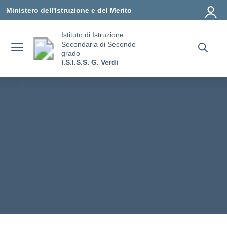
Vai ai contenuti
Vai al menu di navigazione
Vai al footer
Ministero dell'Istruzione e del Merito
Istituto di Istruzione
Secondaria di Secondo
grado
I.S.I.S.S. G. Verdi