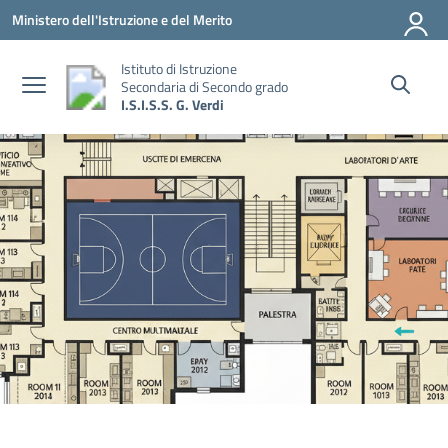
Vai ai contenuti
Vai al menu di navigazione
Vai al footer
Ministero dell'Istruzione e del Merito
Istituto di Istruzione
Secondaria di Secondo grado
I.S.I.S.S. G. Verdi