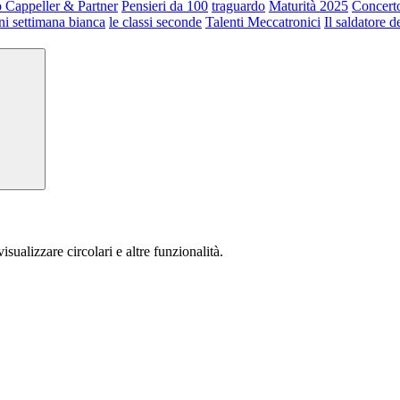
 Cappeller & Partner
Pensieri da 100
traguardo
Maturità 2025
Concerto
ni settimana bianca
le classi seconde
Talenti Meccatronici
Il saldatore d
isualizzare circolari e altre funzionalità.