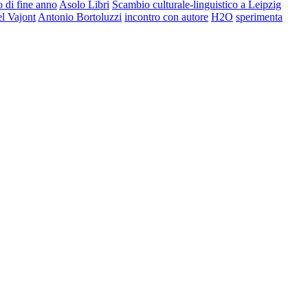
 di fine anno
Asolo Libri
Scambio culturale-linguistico a Leipzig
el Vajont
Antonio Bortoluzzi
incontro con autore
H2O
sperimenta