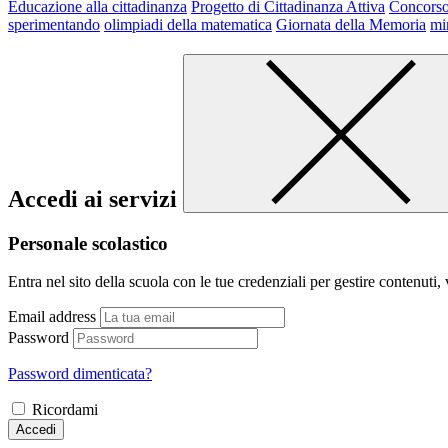
Educazione alla cittadinanza
Progetto di Cittadinanza Attiva
Concorso
sperimentando
olimpiadi della matematica
Giornata della Memoria
mi
Accedi ai servizi
Personale scolastico
Entra nel sito della scuola con le tue credenziali per gestire contenuti, v
Email address
Password
Password dimenticata?
Ricordami
Accedi