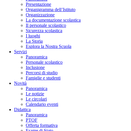
Presentazione
Organigramma dell’Istituto
Organizzazione
La documentazione scolastica
Il personale scolastico
Sicurezza scolastica
I luoghi
La Storia
Esplora la Nostra Scuola
Servizi
Panoramica
Personale scolastico
Inclusione
Percorsi di studio
Famiglie e studenti
Novità
Panoramica
Le notizie
Le circolari
Calendario eventi
Didattica
Panoramica
PTOF
Offerta formativa
Esame di Stato