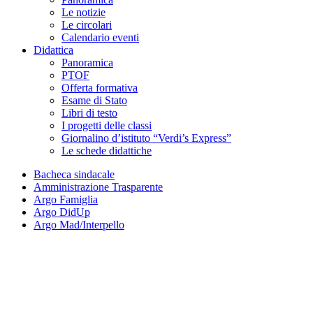
Le notizie
Le circolari
Calendario eventi
Didattica
Panoramica
PTOF
Offerta formativa
Esame di Stato
Libri di testo
I progetti delle classi
Giornalino d’istituto “Verdi’s Express”
Le schede didattiche
Bacheca sindacale
Amministrazione Trasparente
Argo Famiglia
Argo DidUp
Argo Mad/Interpello