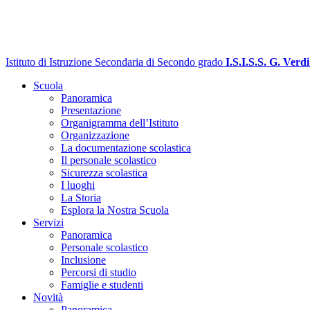
Istituto di Istruzione Secondaria di Secondo grado
I.S.I.S.S. G. Verdi
Scuola
Panoramica
Presentazione
Organigramma dell’Istituto
Organizzazione
La documentazione scolastica
Il personale scolastico
Sicurezza scolastica
I luoghi
La Storia
Esplora la Nostra Scuola
Servizi
Panoramica
Personale scolastico
Inclusione
Percorsi di studio
Famiglie e studenti
Novità
Panoramica