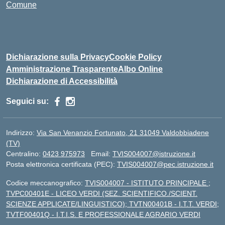
Comune
Dichiarazione sulla Privacy
Cookie Policy
Amministrazione Trasparente
Albo Online
Dichiarazione di Accessibilità
Seguici su:
Indirizzo:
Via San Venanzio Fortunato, 21 31049 Valdobbiadene
(TV)
Centralino:
0423 975973
Email:
TVIS004007@istruzione.it
Posta elettronica certificata (PEC):
TVIS004007@pec.istruzione.it
Codice meccanografico:
TVIS004007 - ISTITUTO PRINCIPALE ;
TVPC00401E - LICEO VERDI (SEZ. SCIENTIFICO./SCIENT.
SCIENZE APPLICATE/LINGUISTICO); TVTN00401B - I.T.T. VERDI;
TVTF00401Q - I.T.I.S. E PROFESSIONALE AGRARIO VERDI