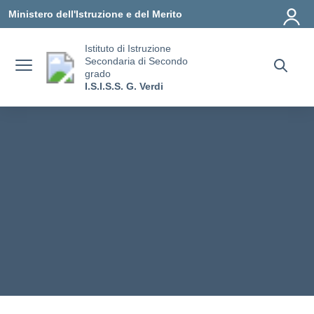
Vai ai contenuti
Vai al menu di navigazione
Vai al footer
Ministero dell'Istruzione e del Merito
Istituto di Istruzione
Secondaria di Secondo
grado
I.S.I.S.S. G. Verdi