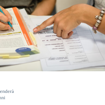
enderà
nni