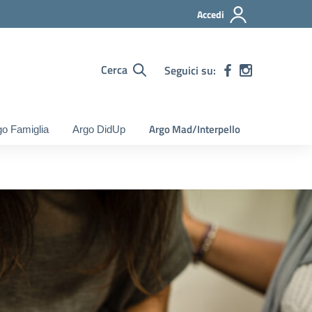
Accedi
Cerca
Seguici su:
Argo Mad/Interpello
go Famiglia
Argo DidUp