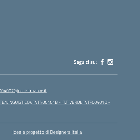
Seguici su:
004007@pec.istruzione.it
E/LINGUISTICO); TVTN00401B - I.T.T. VERDI; TVTF00401Q -
Idea e progetto di Designers Italia