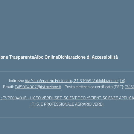
ione Trasparente
Albo Online
Dichiarazione di Accessibilità
Indirizzo:
Via San Venanzio Fortunato, 21 31049 Valdobbiadene (TV)
Email:
TVIS004007@istruzione.it
Posta elettronica certificata (PEC):
TVIS
; TVPC00401E - LICEO VERDI (SEZ. SCIENTIFICO./SCIENT. SCIENZE APPLICAT
I.T.I.S. E PROFESSIONALE AGRARIO VERDI