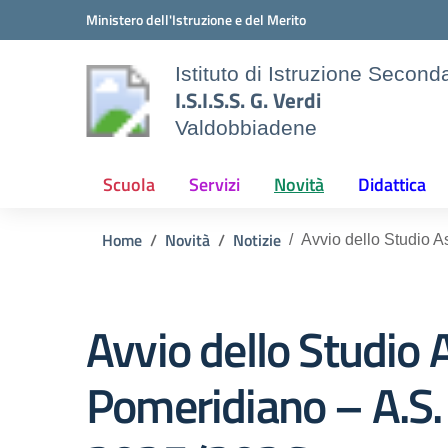
Vai ai contenuti
Vai al menu di navigazione
Vai al footer
Ministero dell'Istruzione e del Merito
Istituto di Istruzione Secon
I.S.I.S.S. G. Verdi
Valdobbiadene
Scuola
Servizi
Novità
Didattica
Home
Novità
Notizie
Avvio dello Studio A
Avvio dello Studio 
Pomeridiano – A.S.