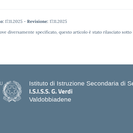
o:
17.11.2025
-
Revisione:
17.11.2025
ove diversamente specificato, questo articolo è stato rilasciato sott
Istituto di Istruzione Secondaria di
I.S.I.S.S. G. Verdi
Valdobbiadene