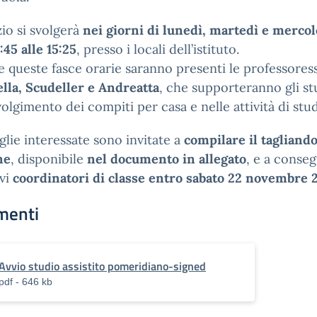
izio si svolgerà
nei giorni di lunedì, martedì e mercol
:45 alle 15:25
, presso i locali dell’istituto.
 queste fasce orarie saranno presenti le professores
lla, Scudeller e Andreatta
, che supporteranno gli st
volgimento dei compiti per casa e nelle attività di stud
glie interessate sono invitate a
compilare il tagliando
ne
, disponibile
nel documento in allegato
, e a conseg
ivi
coordinatori di classe entro sabato 22 novembre 
menti
Avvio studio assistito pomeridiano-signed
pdf - 646 kb