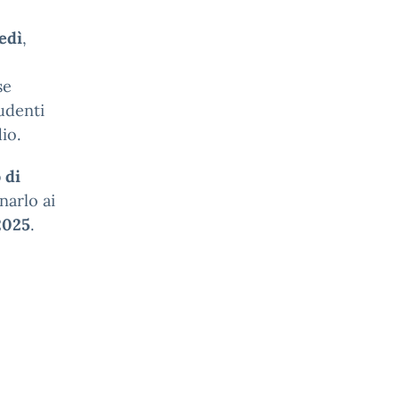
edì
,
se
udenti
io.
 di
narlo ai
2025
.