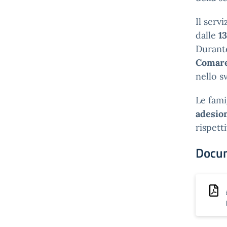
Il serv
dalle
13
Durante
Comare
nello s
Le fami
adesio
rispett
Docu