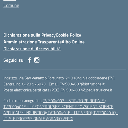
Comune
Dichiarazione sulla Privacy
Cookie Policy
Amministrazione Trasparente
Albo Online
Dichiarazione di Accessibilità
Seguici su:
Indirizzo:
Via San Venanzio Fortunato, 21 31049 Valdobbiadene (TV)
Centralino:
0423 975973
Email:
TVIS004007@istruzione.it
Posta elettronica certificata (PEC):
TVIS004007@pec.istruzione.it
Codice meccanografico:
TVIS004007 - ISTITUTO PRINCIPALE ;
TVPC00401E - LICEO VERDI (SEZ. SCIENTIFICO./SCIENT. SCIENZE
APPLICATE/LINGUISTICO); TVTN00401B - I.T.T. VERDI; TVTF00401Q -
I.T.I.S. E PROFESSIONALE AGRARIO VERDI