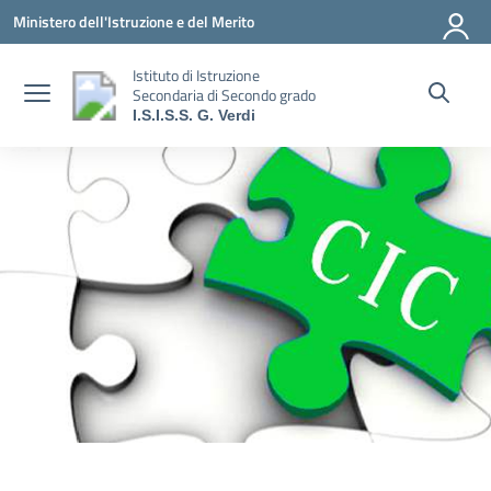
Vai ai contenuti
Vai al menu di navigazione
Vai al footer
Ministero dell'Istruzione e del Merito
Istituto di Istruzione
Secondaria di Secondo grado
I.S.I.S.S. G. Verdi