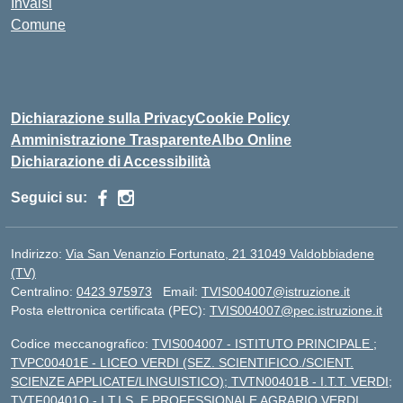
Invalsi
Comune
Dichiarazione sulla Privacy
Cookie Policy
Amministrazione Trasparente
Albo Online
Dichiarazione di Accessibilità
Seguici su:
Indirizzo:
Via San Venanzio Fortunato, 21 31049 Valdobbiadene
(TV)
Centralino:
0423 975973
Email:
TVIS004007@istruzione.it
Posta elettronica certificata (PEC):
TVIS004007@pec.istruzione.it
Codice meccanografico:
TVIS004007 - ISTITUTO PRINCIPALE ;
TVPC00401E - LICEO VERDI (SEZ. SCIENTIFICO./SCIENT.
SCIENZE APPLICATE/LINGUISTICO); TVTN00401B - I.T.T. VERDI;
TVTF00401Q - I.T.I.S. E PROFESSIONALE AGRARIO VERDI