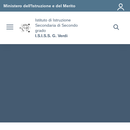
Vai ai contenuti
Vai al menu di navigazione
Vai al footer
Ministero dell'Istruzione e del Merito
Istituto di Istruzione
Secondaria di Secondo
grado
I.S.I.S.S. G. Verdi