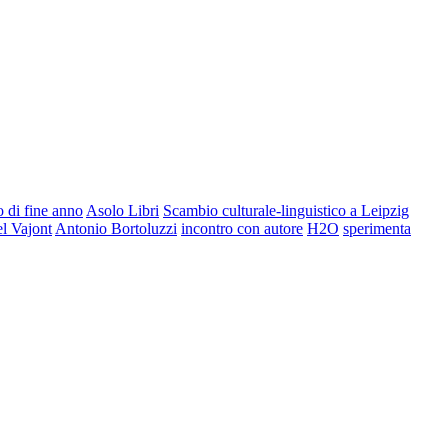
 di fine anno
Asolo Libri
Scambio culturale-linguistico a Leipzig
el Vajont
Antonio Bortoluzzi
incontro con autore
H2O
sperimenta