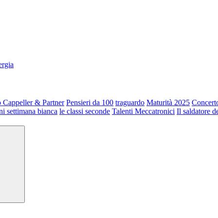
ergia
 Cappeller & Partner
Pensieri da 100
traguardo
Maturità 2025
Concerto
ni settimana bianca
le classi seconde
Talenti Meccatronici
Il saldatore d