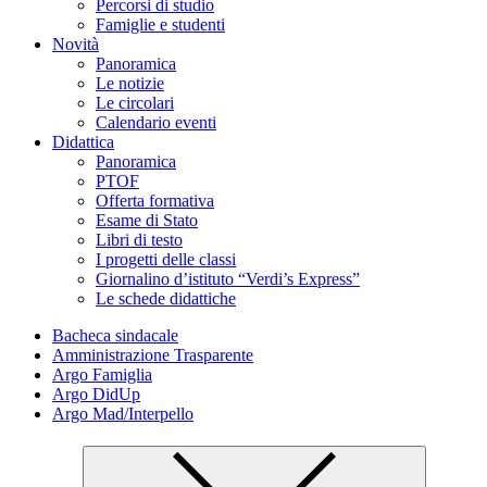
Percorsi di studio
Famiglie e studenti
Novità
Panoramica
Le notizie
Le circolari
Calendario eventi
Didattica
Panoramica
PTOF
Offerta formativa
Esame di Stato
Libri di testo
I progetti delle classi
Giornalino d’istituto “Verdi’s Express”
Le schede didattiche
Bacheca sindacale
Amministrazione Trasparente
Argo Famiglia
Argo DidUp
Argo Mad/Interpello