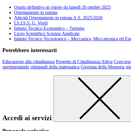
Orario definitivo in vigore da lunedì 20 ottobre 2025
Orientamento in entrata
Attività Orientamento in entrata A.S. 2025/2026
I.S.I.S.S. G. Verdi
Istituto Tecnico Economico – Turismo
Liceo Scientifico Scienze Applicate
Istituto Tecnico Tecnologico – Meccanica, Meccatronica ed En
Potrebbero interessarti
Educazione alla cittadinanza
Progetto di Cittadinanza Attiva
Concorso
sperimentando
olimpiadi della matematica
Giornata della Memoria
mi
Accedi ai servizi
Personale scolastico