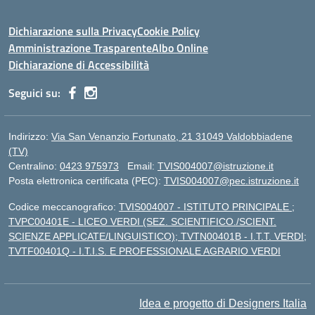
Dichiarazione sulla Privacy
Cookie Policy
Amministrazione Trasparente
Albo Online
Dichiarazione di Accessibilità
Seguici su:
Indirizzo:
Via San Venanzio Fortunato, 21 31049 Valdobbiadene
(TV)
Centralino:
0423 975973
Email:
TVIS004007@istruzione.it
Posta elettronica certificata (PEC):
TVIS004007@pec.istruzione.it
Codice meccanografico:
TVIS004007 - ISTITUTO PRINCIPALE ;
TVPC00401E - LICEO VERDI (SEZ. SCIENTIFICO./SCIENT.
SCIENZE APPLICATE/LINGUISTICO); TVTN00401B - I.T.T. VERDI;
TVTF00401Q - I.T.I.S. E PROFESSIONALE AGRARIO VERDI
Idea e progetto di Designers Italia