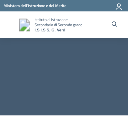
Vai ai contenuti
Vai al menu di navigazione
Vai al footer
Ministero dell'Istruzione e del Merito
Istituto di Istruzione
Secondaria di Secondo grado
I.S.I.S.S. G. Verdi