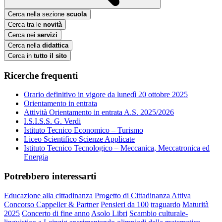
Cerca nella sezione
scuola
Cerca tra le
novità
Cerca nei
servizi
Cerca nella
didattica
Cerca in
tutto il sito
Ricerche frequenti
Orario definitivo in vigore da lunedì 20 ottobre 2025
Orientamento in entrata
Attività Orientamento in entrata A.S. 2025/2026
I.S.I.S.S. G. Verdi
Istituto Tecnico Economico – Turismo
Liceo Scientifico Scienze Applicate
Istituto Tecnico Tecnologico – Meccanica, Meccatronica ed
Energia
Potrebbero interessarti
Educazione alla cittadinanza
Progetto di Cittadinanza Attiva
Concorso Cappeller & Partner
Pensieri da 100
traguardo
Maturità
2025
Concerto di fine anno
Asolo Libri
Scambio culturale-