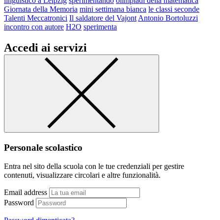
linguistico a Leipzig
sperimentando
olimpiadi della matematica
Giornata della Memoria
mini settimana bianca
le classi seconde
Talenti Meccatronici
Il saldatore del Vajont
Antonio Bortoluzzi
incontro con autore
H2O
sperimenta
Accedi ai servizi
Personale scolastico
Entra nel sito della scuola con le tue credenziali per gestire
contenuti, visualizzare circolari e altre funzionalità.
Email address
Password