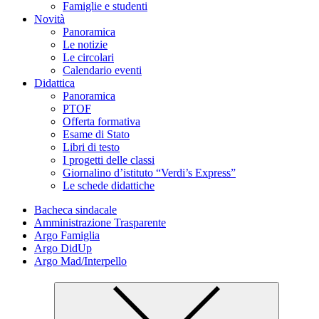
Famiglie e studenti
Novità
Panoramica
Le notizie
Le circolari
Calendario eventi
Didattica
Panoramica
PTOF
Offerta formativa
Esame di Stato
Libri di testo
I progetti delle classi
Giornalino d’istituto “Verdi’s Express”
Le schede didattiche
Bacheca sindacale
Amministrazione Trasparente
Argo Famiglia
Argo DidUp
Argo Mad/Interpello