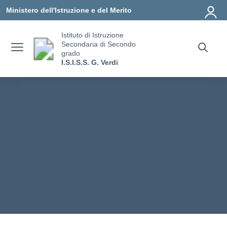
Vai ai contenuti
Vai al menu di navigazione
Vai al footer
Ministero dell'Istruzione e del Merito
Istituto di Istruzione
Secondaria di Secondo
grado
I.S.I.S.S. G. Verdi