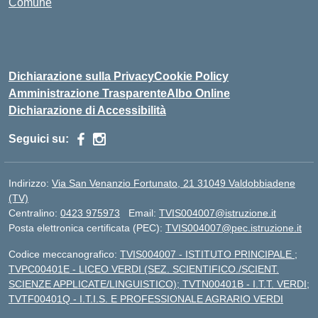
Comune
Dichiarazione sulla Privacy
Cookie Policy
Amministrazione Trasparente
Albo Online
Dichiarazione di Accessibilità
Seguici su:
Indirizzo:
Via San Venanzio Fortunato, 21 31049 Valdobbiadene
(TV)
Centralino:
0423 975973
Email:
TVIS004007@istruzione.it
Posta elettronica certificata (PEC):
TVIS004007@pec.istruzione.it
Codice meccanografico:
TVIS004007 - ISTITUTO PRINCIPALE ;
TVPC00401E - LICEO VERDI (SEZ. SCIENTIFICO./SCIENT.
SCIENZE APPLICATE/LINGUISTICO); TVTN00401B - I.T.T. VERDI;
TVTF00401Q - I.T.I.S. E PROFESSIONALE AGRARIO VERDI