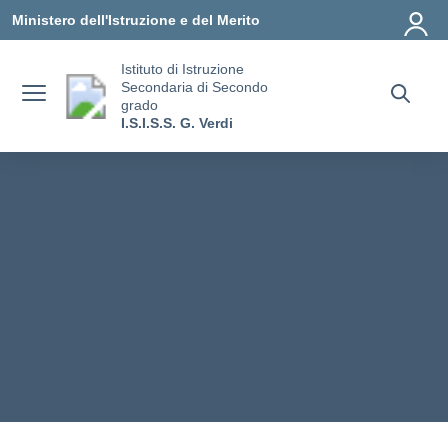
Vai ai contenuti
Vai al menu di navigazione
Vai al footer
Ministero dell'Istruzione e del Merito
Istituto di Istruzione
Secondaria di Secondo
grado
I.S.I.S.S. G. Verdi