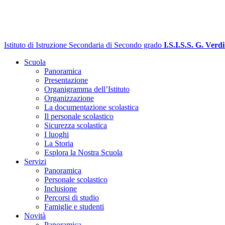
Istituto di Istruzione Secondaria di Secondo grado
I.S.I.S.S. G. Verdi
Scuola
Panoramica
Presentazione
Organigramma dell’Istituto
Organizzazione
La documentazione scolastica
Il personale scolastico
Sicurezza scolastica
I luoghi
La Storia
Esplora la Nostra Scuola
Servizi
Panoramica
Personale scolastico
Inclusione
Percorsi di studio
Famiglie e studenti
Novità
Panoramica