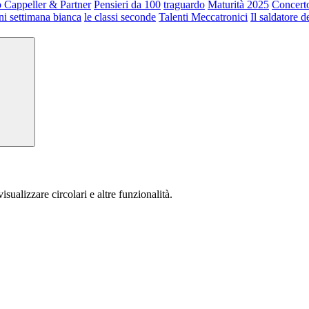
 Cappeller & Partner
Pensieri da 100
traguardo
Maturità 2025
Concerto
ni settimana bianca
le classi seconde
Talenti Meccatronici
Il saldatore d
isualizzare circolari e altre funzionalità.