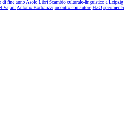
 di fine anno
Asolo Libri
Scambio culturale-linguistico a Leipzig
el Vajont
Antonio Bortoluzzi
incontro con autore
H2O
sperimenta