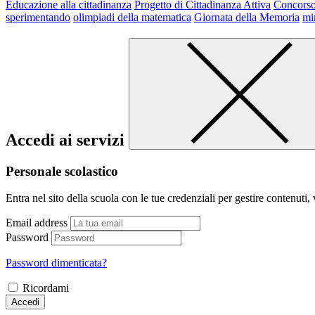
Educazione alla cittadinanza
Progetto di Cittadinanza Attiva
Concorso
sperimentando
olimpiadi della matematica
Giornata della Memoria
mi
Accedi ai servizi
Personale scolastico
Entra nel sito della scuola con le tue credenziali per gestire contenuti, v
Email address
Password
Password dimenticata?
Ricordami
Accedi