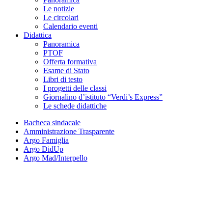
Le notizie
Le circolari
Calendario eventi
Didattica
Panoramica
PTOF
Offerta formativa
Esame di Stato
Libri di testo
I progetti delle classi
Giornalino d’istituto “Verdi’s Express”
Le schede didattiche
Bacheca sindacale
Amministrazione Trasparente
Argo Famiglia
Argo DidUp
Argo Mad/Interpello