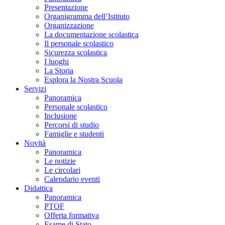
Presentazione
Organigramma dell’Istituto
Organizzazione
La documentazione scolastica
Il personale scolastico
Sicurezza scolastica
I luoghi
La Storia
Esplora la Nostra Scuola
Servizi
Panoramica
Personale scolastico
Inclusione
Percorsi di studio
Famiglie e studenti
Novità
Panoramica
Le notizie
Le circolari
Calendario eventi
Didattica
Panoramica
PTOF
Offerta formativa
Esame di Stato