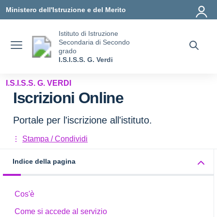
Vai ai contenuti
Vai al menu di navigazione
Vai al footer
Ministero dell'Istruzione e del Merito
Istituto di Istruzione
Secondaria di Secondo
grado
I.S.I.S.S. G. Verdi
I.S.I.S.S. G. VERDI
Iscrizioni Online
Portale per l'iscrizione all'istituto.
Stampa / Condividi
Indice della pagina
Cos'è
Come si accede al servizio