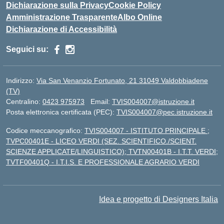
Dichiarazione sulla Privacy
Cookie Policy
Amministrazione Trasparente
Albo Online
Dichiarazione di Accessibilità
Seguici su:
Indirizzo:
Via San Venanzio Fortunato, 21 31049 Valdobbiadene
(TV)
Centralino:
0423 975973
Email:
TVIS004007@istruzione.it
Posta elettronica certificata (PEC):
TVIS004007@pec.istruzione.it
Codice meccanografico:
TVIS004007 - ISTITUTO PRINCIPALE ;
TVPC00401E - LICEO VERDI (SEZ. SCIENTIFICO./SCIENT.
SCIENZE APPLICATE/LINGUISTICO); TVTN00401B - I.T.T. VERDI;
TVTF00401Q - I.T.I.S. E PROFESSIONALE AGRARIO VERDI
Idea e progetto di Designers Italia