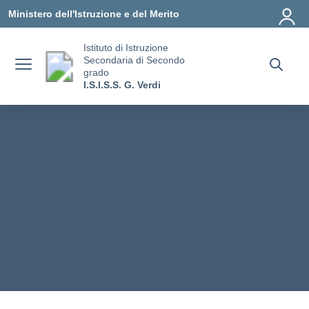
Vai ai contenuti
Vai al menu di navigazione
Vai al footer
Ministero dell'Istruzione e del Merito
Istituto di Istruzione
Secondaria di Secondo
grado
I.S.I.S.S. G. Verdi