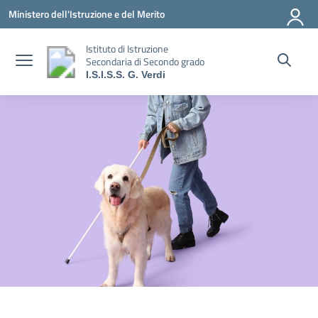
Vai ai contenuti
Vai al menu di navigazione
Vai al footer
Ministero dell'Istruzione e del Merito
Istituto di Istruzione
Secondaria di Secondo grado
I.S.I.S.S. G. Verdi