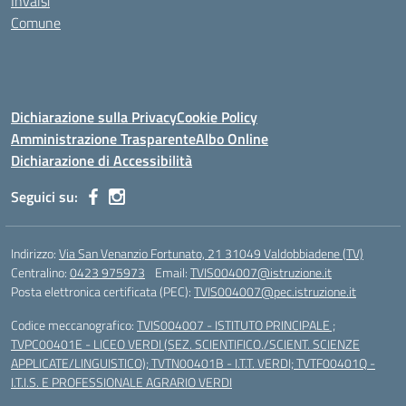
Invalsi
Comune
Dichiarazione sulla Privacy
Cookie Policy
Amministrazione Trasparente
Albo Online
Dichiarazione di Accessibilità
Seguici su:
Indirizzo:
Via San Venanzio Fortunato, 21 31049 Valdobbiadene (TV)
Centralino:
0423 975973
Email:
TVIS004007@istruzione.it
Posta elettronica certificata (PEC):
TVIS004007@pec.istruzione.it
Codice meccanografico:
TVIS004007 - ISTITUTO PRINCIPALE ;
TVPC00401E - LICEO VERDI (SEZ. SCIENTIFICO./SCIENT. SCIENZE
APPLICATE/LINGUISTICO); TVTN00401B - I.T.T. VERDI; TVTF00401Q -
I.T.I.S. E PROFESSIONALE AGRARIO VERDI