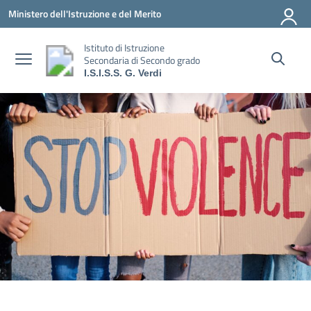
Vai ai contenuti
Vai al menu di navigazione
Vai al footer
Ministero dell'Istruzione e del Merito
Istituto di Istruzione
Secondaria di Secondo grado
I.S.I.S.S. G. Verdi