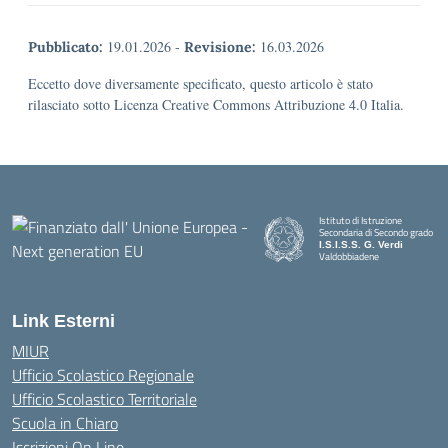
19.01.2026
-
16.03.2026
Pubblicato:
Revisione:
Eccetto dove diversamente specificato, questo articolo è stato
rilasciato sotto Licenza Creative Commons Attribuzione 4.0 Italia.
Istituto di Istruzione
Secondaria di Secondo grado
I.S.I.S.S. G. Verdi
Valdobbiadene
Link Esterni
MIUR
Ufficio Scolastico Regionale
Ufficio Scolastico Territoriale
Scuola in Chiaro
Iscrizioni On Line