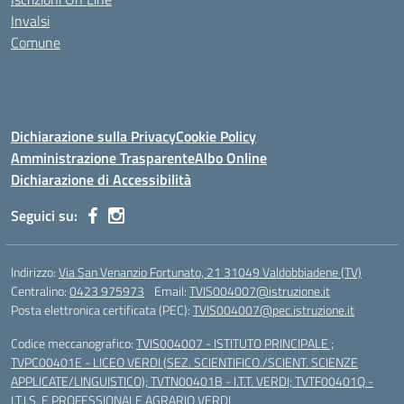
Invalsi
Comune
Dichiarazione sulla Privacy
Cookie Policy
Amministrazione Trasparente
Albo Online
Dichiarazione di Accessibilità
Seguici su:
Indirizzo:
Via San Venanzio Fortunato, 21 31049 Valdobbiadene (TV)
Centralino:
0423 975973
Email:
TVIS004007@istruzione.it
Posta elettronica certificata (PEC):
TVIS004007@pec.istruzione.it
Codice meccanografico:
TVIS004007 - ISTITUTO PRINCIPALE ;
TVPC00401E - LICEO VERDI (SEZ. SCIENTIFICO./SCIENT. SCIENZE
APPLICATE/LINGUISTICO); TVTN00401B - I.T.T. VERDI; TVTF00401Q -
I.T.I.S. E PROFESSIONALE AGRARIO VERDI