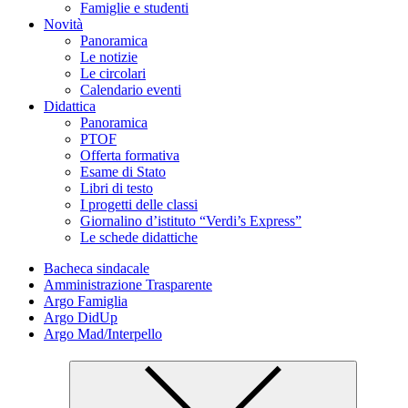
Famiglie e studenti
Novità
Panoramica
Le notizie
Le circolari
Calendario eventi
Didattica
Panoramica
PTOF
Offerta formativa
Esame di Stato
Libri di testo
I progetti delle classi
Giornalino d’istituto “Verdi’s Express”
Le schede didattiche
Bacheca sindacale
Amministrazione Trasparente
Argo Famiglia
Argo DidUp
Argo Mad/Interpello