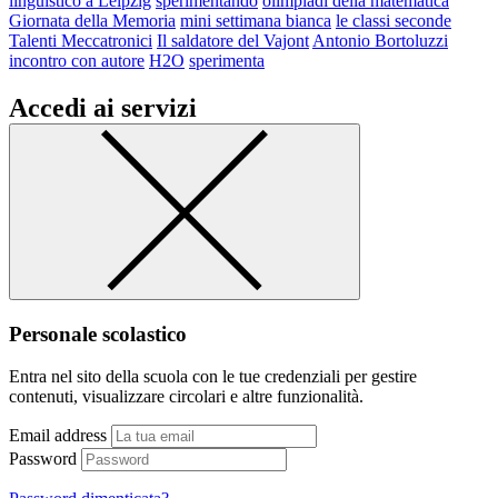
linguistico a Leipzig
sperimentando
olimpiadi della matematica
Giornata della Memoria
mini settimana bianca
le classi seconde
Talenti Meccatronici
Il saldatore del Vajont
Antonio Bortoluzzi
incontro con autore
H2O
sperimenta
Accedi ai servizi
Personale scolastico
Entra nel sito della scuola con le tue credenziali per gestire
contenuti, visualizzare circolari e altre funzionalità.
Email address
Password