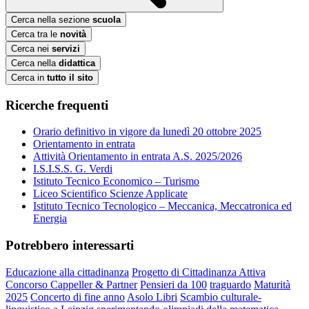
Cerca nella sezione
scuola
Cerca tra le
novità
Cerca nei
servizi
Cerca nella
didattica
Cerca in
tutto il sito
Ricerche frequenti
Orario definitivo in vigore da lunedì 20 ottobre 2025
Orientamento in entrata
Attività Orientamento in entrata A.S. 2025/2026
I.S.I.S.S. G. Verdi
Istituto Tecnico Economico – Turismo
Liceo Scientifico Scienze Applicate
Istituto Tecnico Tecnologico – Meccanica, Meccatronica ed
Energia
Potrebbero interessarti
Educazione alla cittadinanza
Progetto di Cittadinanza Attiva
Concorso Cappeller & Partner
Pensieri da 100
traguardo
Maturità
2025
Concerto di fine anno
Asolo Libri
Scambio culturale-