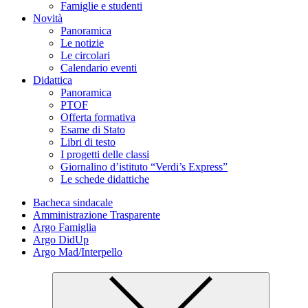
Famiglie e studenti
Novità
Panoramica
Le notizie
Le circolari
Calendario eventi
Didattica
Panoramica
PTOF
Offerta formativa
Esame di Stato
Libri di testo
I progetti delle classi
Giornalino d’istituto “Verdi’s Express”
Le schede didattiche
Bacheca sindacale
Amministrazione Trasparente
Argo Famiglia
Argo DidUp
Argo Mad/Interpello