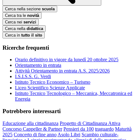
Cerca nella sezione
scuola
Cerca tra le
novità
Cerca nei
servizi
Cerca nella
didattica
Cerca in
tutto il sito
Ricerche frequenti
Orario definitivo in vigore da lunedì 20 ottobre 2025
Orientamento in entrata
Attività Orientamento in entrata A.S. 2025/2026
I.S.I.S.S. G. Verdi
Istituto Tecnico Economico – Turismo
Liceo Scientifico Scienze Applicate
Istituto Tecnico Tecnologico – Meccanica, Meccatronica ed
Energia
Potrebbero interessarti
Educazione alla cittadinanza
Progetto di Cittadinanza Attiva
Concorso Cappeller & Partner
Pensieri da 100
traguardo
Maturità
2025
Concerto di fine anno
Asolo Libri
Scambio culturale-