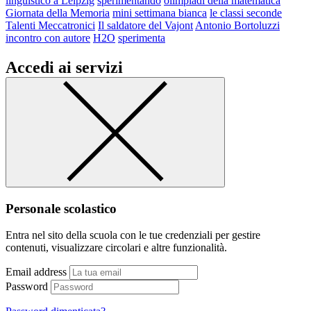
linguistico a Leipzig
sperimentando
olimpiadi della matematica
Giornata della Memoria
mini settimana bianca
le classi seconde
Talenti Meccatronici
Il saldatore del Vajont
Antonio Bortoluzzi
incontro con autore
H2O
sperimenta
Accedi ai servizi
Personale scolastico
Entra nel sito della scuola con le tue credenziali per gestire
contenuti, visualizzare circolari e altre funzionalità.
Email address
Password