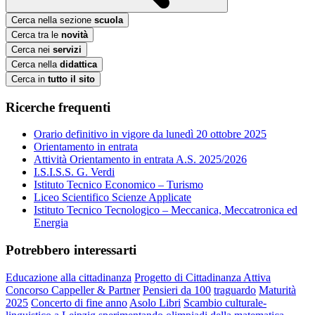
Cerca nella sezione
scuola
Cerca tra le
novità
Cerca nei
servizi
Cerca nella
didattica
Cerca in
tutto il sito
Ricerche frequenti
Orario definitivo in vigore da lunedì 20 ottobre 2025
Orientamento in entrata
Attività Orientamento in entrata A.S. 2025/2026
I.S.I.S.S. G. Verdi
Istituto Tecnico Economico – Turismo
Liceo Scientifico Scienze Applicate
Istituto Tecnico Tecnologico – Meccanica, Meccatronica ed
Energia
Potrebbero interessarti
Educazione alla cittadinanza
Progetto di Cittadinanza Attiva
Concorso Cappeller & Partner
Pensieri da 100
traguardo
Maturità
2025
Concerto di fine anno
Asolo Libri
Scambio culturale-