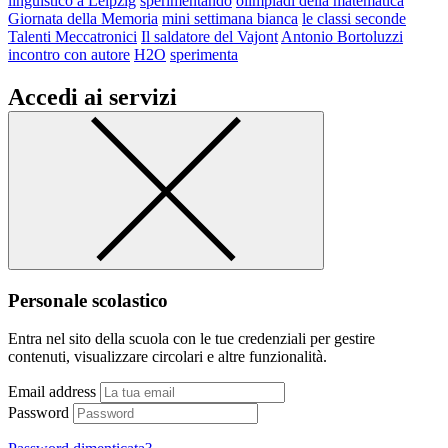
linguistico a Leipzig
sperimentando
olimpiadi della matematica
Giornata della Memoria
mini settimana bianca
le classi seconde
Talenti Meccatronici
Il saldatore del Vajont
Antonio Bortoluzzi
incontro con autore
H2O
sperimenta
Accedi ai servizi
Personale scolastico
Entra nel sito della scuola con le tue credenziali per gestire
contenuti, visualizzare circolari e altre funzionalità.
Email address
Password