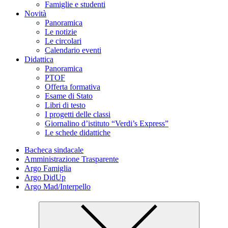
Famiglie e studenti
Novità
Panoramica
Le notizie
Le circolari
Calendario eventi
Didattica
Panoramica
PTOF
Offerta formativa
Esame di Stato
Libri di testo
I progetti delle classi
Giornalino d’istituto “Verdi’s Express”
Le schede didattiche
Bacheca sindacale
Amministrazione Trasparente
Argo Famiglia
Argo DidUp
Argo Mad/Interpello