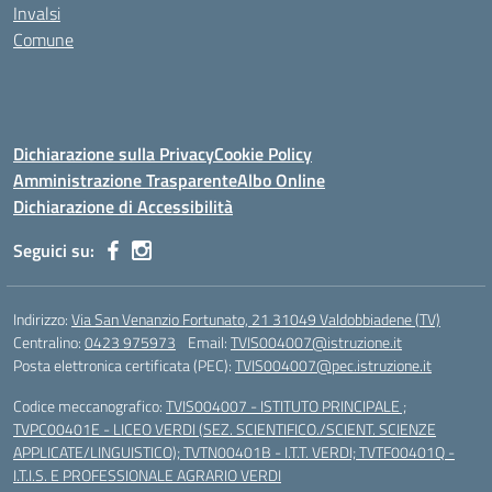
Invalsi
Comune
Dichiarazione sulla Privacy
Cookie Policy
Amministrazione Trasparente
Albo Online
Dichiarazione di Accessibilità
Seguici su:
Indirizzo:
Via San Venanzio Fortunato, 21 31049 Valdobbiadene (TV)
Centralino:
0423 975973
Email:
TVIS004007@istruzione.it
Posta elettronica certificata (PEC):
TVIS004007@pec.istruzione.it
Codice meccanografico:
TVIS004007 - ISTITUTO PRINCIPALE ;
TVPC00401E - LICEO VERDI (SEZ. SCIENTIFICO./SCIENT. SCIENZE
APPLICATE/LINGUISTICO); TVTN00401B - I.T.T. VERDI; TVTF00401Q -
I.T.I.S. E PROFESSIONALE AGRARIO VERDI