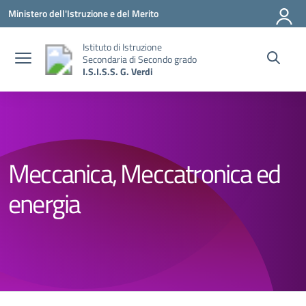
Vai ai contenuti
Vai al menu di navigazione
Vai al footer
Ministero dell'Istruzione e del Merito
Istituto di Istruzione
Secondaria di Secondo grado
I.S.I.S.S. G. Verdi
Meccanica, Meccatronica ed
energia