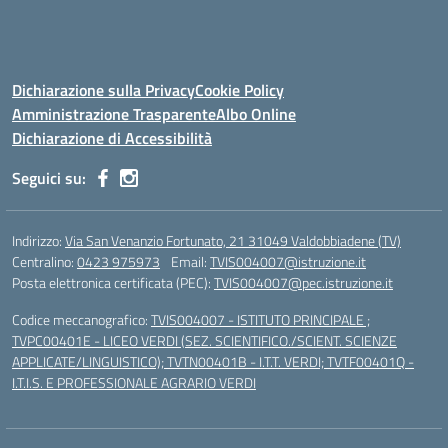
Dichiarazione sulla Privacy
Cookie Policy
Amministrazione Trasparente
Albo Online
Dichiarazione di Accessibilità
Seguici su:
Indirizzo:
Via San Venanzio Fortunato, 21 31049 Valdobbiadene (TV)
Centralino:
0423 975973
Email:
TVIS004007@istruzione.it
Posta elettronica certificata (PEC):
TVIS004007@pec.istruzione.it
Codice meccanografico:
TVIS004007 - ISTITUTO PRINCIPALE ;
TVPC00401E - LICEO VERDI (SEZ. SCIENTIFICO./SCIENT. SCIENZE
APPLICATE/LINGUISTICO); TVTN00401B - I.T.T. VERDI; TVTF00401Q -
I.T.I.S. E PROFESSIONALE AGRARIO VERDI